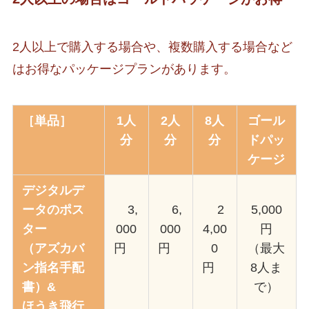
2人以上で購入する場合や、複数購入する場合など
はお得なパッケージプランがあります。
［単品］
1人
2人
8人
ゴール
分
分
分
ドパッ
ケージ
デジタルデ
ータのポス
3,
6,
2
5,000
ター
000
000
4,00
円
（アズカバ
円
円
0
（最大
ン指名手配
円
8人ま
書）&
で）
ほうき飛行