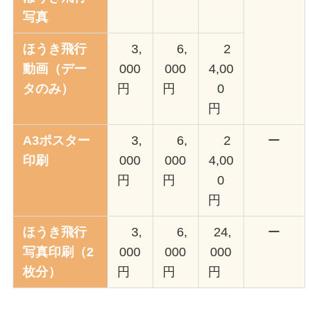
写真
ほうき飛行
3,
6,
2
動画（デー
000
000
4,00
タのみ）
円
円
0
円
A3ポスター
3,
6,
2
ー
印刷
000
000
4,00
円
円
0
円
ほうき飛行
3,
6,
24,
ー
写真印刷（2
000
000
000
枚分）
円
円
円