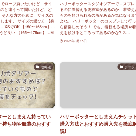
ーでローブ買いたいけど、サイ
ハリーポッタースタジオツアーでコスプレ
Jのと違うって聞いたけど、ど
るのに着替える更衣室があるのか、着替え
 そんな方のために、サイズの
ものを預けられるの所があるか気になりま
します。 サイズの選び方 【身
よね。 ハリーポッターのコスプレして行
…XSでOK 【150〜165cm】…
ら倍楽しめそう！ でも、着替える場所や
ど良い 【165〜175cm】…M
えを預けるところってあるのかな? ス...
2025年3月15日
攻略法
チケッ
ターとしまえん持ってい
ハリーポッターとしまえんチケッ
た持ち物や服装のおすす
購入方法とおすすめ購入先を徹底
説!