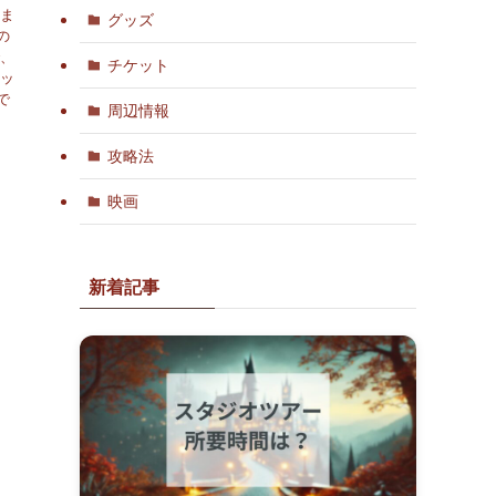
しま
グッズ
の
で、
チケット
ケッ
で
周辺情報
攻略法
映画
新着記事