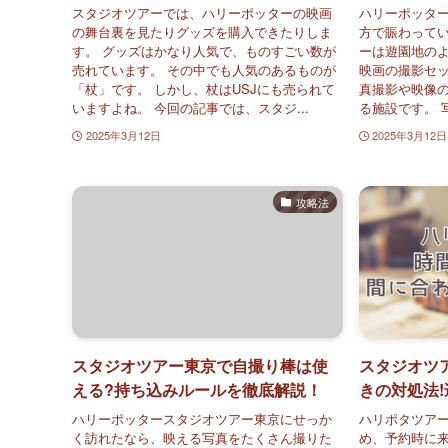
スタジオツアーでは、ハリーポッターの映画
ハリーポッタ
の舞台裏を見たりグッズを購入できたりしま
方で賑わってい
す。 グッズはかなり人気で、ものすごい数が
ーは遊園地の
売れています。 その中でも人気のあるものが
映画の撮影セ
「杖」です。 しかし、杖はUSJにも売られて
真撮影や映像
いますよね。 今回の記事では、スタジ...
る施設です。 
2025年3月12日
2025年3月12日
攻略法
スタジオツアー東京で自撮り棒は使
スタジオツ
える?持ち込みルールを徹底解説！
きの対処法
ハリーポッタースタジオツアー東京にせっか
ハリポタツア
く訪れたなら、映える写真をたくさん撮りた
め、予約時に