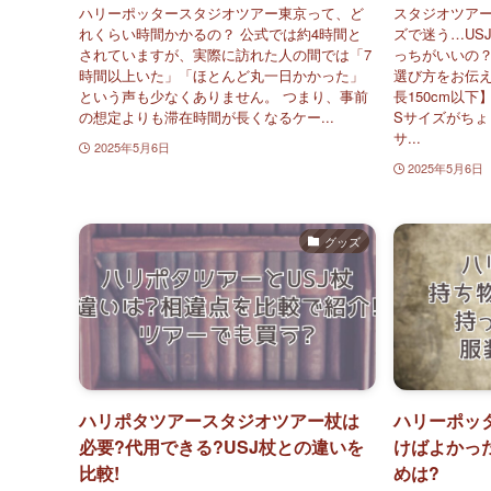
ハリーポッタースタジオツアー東京って、ど
スタジオツア
れくらい時間かかるの？ 公式では約4時間と
ズで迷う…US
されていますが、実際に訪れた人の間では「7
っちがいいの？
時間以上いた」「ほとんど丸一日かかった」
選び方をお伝え
という声も少なくありません。 つまり、事前
長150cm以下】
の想定よりも滞在時間が長くなるケー...
Sサイズがちょう
サ...
2025年5月6日
2025年5月6日
グッズ
ハリポタツアースタジオツアー杖は
ハリーポッ
必要?代用できる?USJ杖との違いを
けばよかっ
比較!
めは?