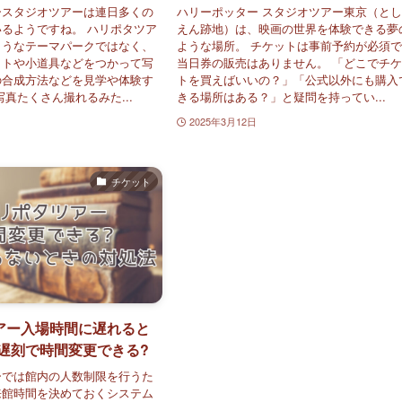
ースタジオツアーは連日多くの
ハリーポッター スタジオツアー東京（と
るようですね。 ハリポタツア
えん跡地）は、映画の世界を体験できる夢
ようなテーマパークではなく、
ような場所。 チケットは事前予約が必須
ットや小道具などをつかって写
当日券の販売はありません。 「どこでチ
の合成方法などを見学や体験す
トを買えばいいの？」「公式以外にも購入
写真たくさん撮れるみた...
きる場所はある？」と疑問を持ってい...
2025年3月12日
チケット
アー入場時間に遅れると
!遅刻で時間変更できる?
ーでは館内の人数制限を行うた
来館時間を決めておくシステム